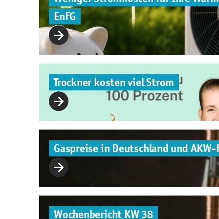
EnFG
Trockner kosten viel Strom
Gaspreise in Deutschland und AKW-
Wochenbericht KW 38