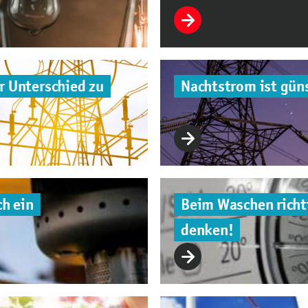
r Unterschied zu
Nachtstrom ist güns
ch ein
Beim Waschen richti
denken!