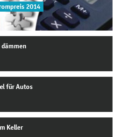
rompreis 2014
r dämmen
el für Autos
m Keller