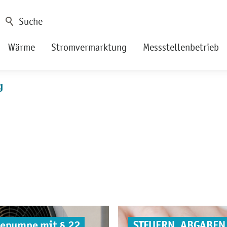
Wärme
Stromvermarktung
Messstellenbetrieb
g
mepumpe mit § 22
STEUERN, ABGABEN