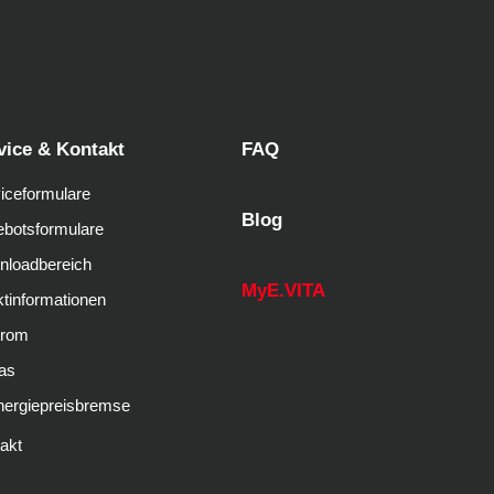
vice & Kontakt
FAQ
iceformulare
Blog
botsformulare
nloadbereich
MyE.VITA
tinformationen
trom
as
nergiepreisbremse
akt