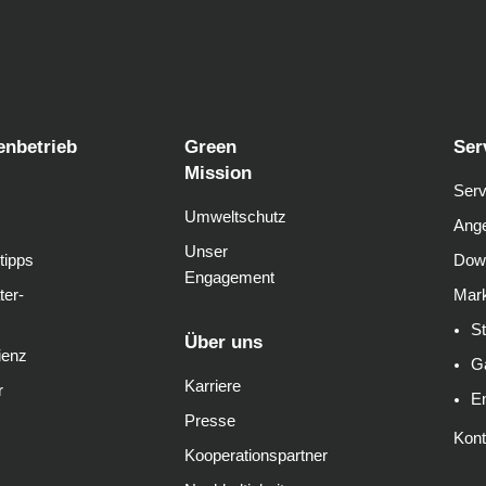
enbetrieb
Green
Ser
Mission
Serv
Umweltschutz
Ange
Unser
tipps
Dow
Engagement
ter-
Mark
S
Über uns
ienz
G
Karriere
r
E
Presse
Kont
Kooperationspartner