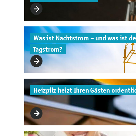
Was ist Nachtstrom – und was ist de
Tagstrom?
Heizpilz heizt Ihren Gästen ordentli