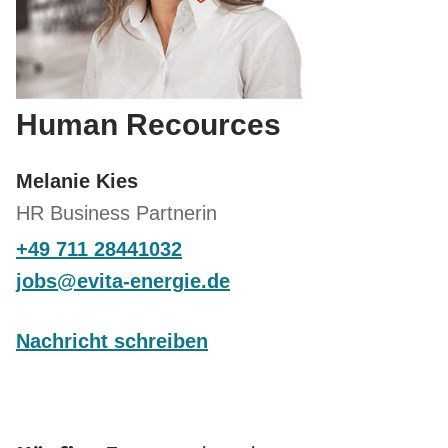
Human Recources
Melanie Kies
HR Business Partnerin
+49 711 28441032
j
bs
v
t
-
n
rg
d
Nachricht schreiben