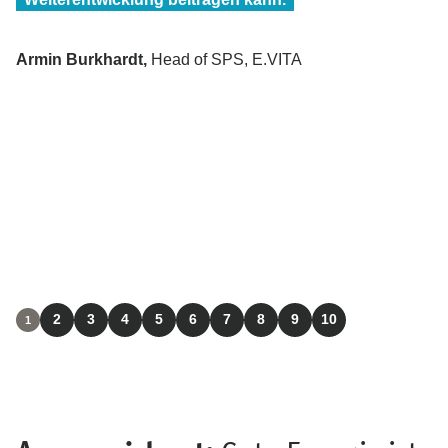
Armin Burkhardt
Head of SPS, E.VITA
2
3
4
5
6
7
8
9
10
1