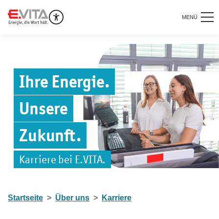
MENÜ
Ihre Energie.
Unsere
Zukunft.
Karriere bei E.VITA.
Startseite
Über uns
Karriere