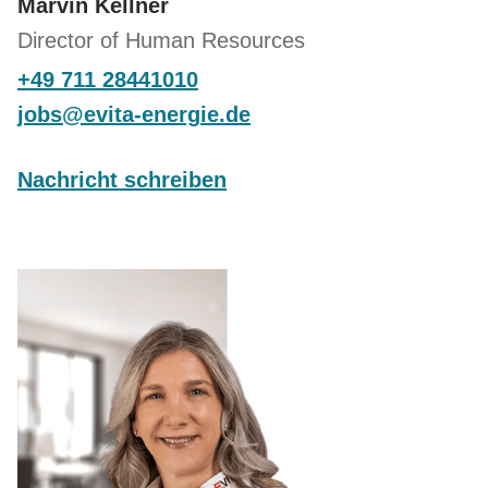
Marvin Kellner
Director of Human Resources
+49 711 28441010
j
bs
v
t
-
n
rg
d
Nachricht schreiben