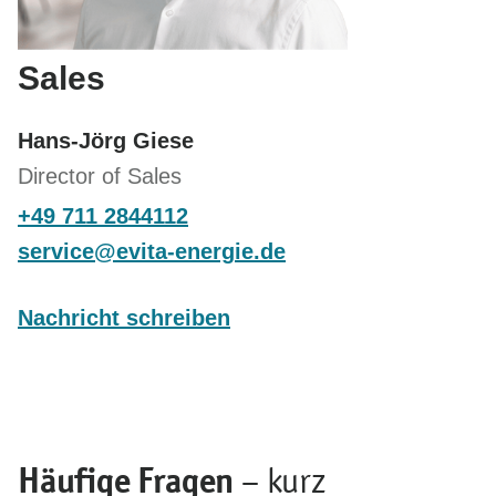
Sales
Hans-Jörg Giese
Director of Sales
+49 711 2844112
s
rv
c
v
t
-
n
rg
d
Nachricht schreiben
Häufige Fragen
– kurz